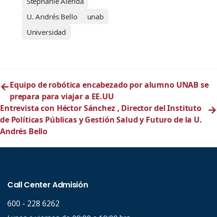
Stéphanie Alenda
U. Andrés Bello
unab
Universidad
←
Equipo de robótica encabezado por alumno UNAB se
prepara para viajar a EE.UU
Entrevista con Héctor Sánchez , Director del Instituto
→
de Políticas Públicas y Gestión Salud y Futuro de la U.
Andrés Bello