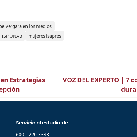
ipe Vergara en los medios
ISP UNAB
mujeres isapres
en Estrategias
VOZ DEL EXPERTO | 7 con
epción
duran