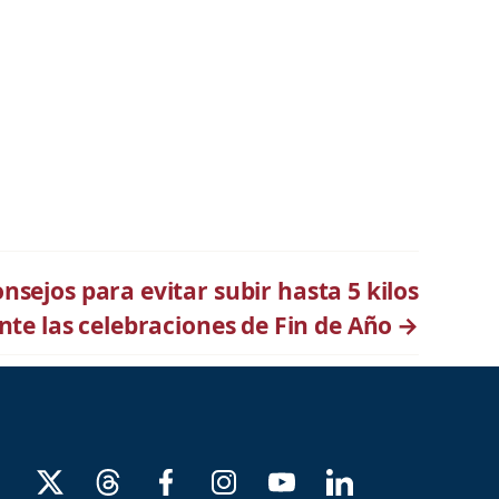
sejos para evitar subir hasta 5 kilos
te las celebraciones de Fin de Año
→