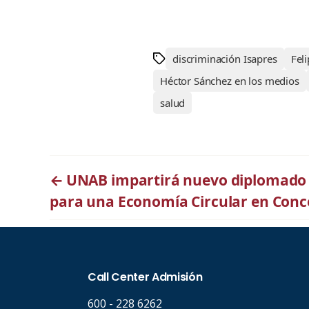
discriminación Isapres
Fel
Héctor Sánchez en los medios
salud
←
UNAB impartirá nuevo diplomado 
para una Economía Circular en Conc