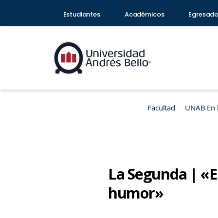
Estudiantes
Académicos
Egresad
Facultad
UNAB En 
La Segunda | «E
humor»