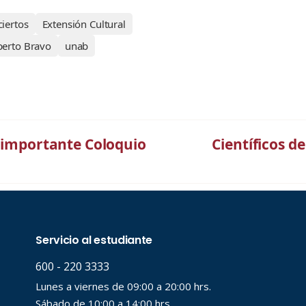
iertos
Extensión Cultural
erto Bravo
unab
a importante Coloquio
Científicos d