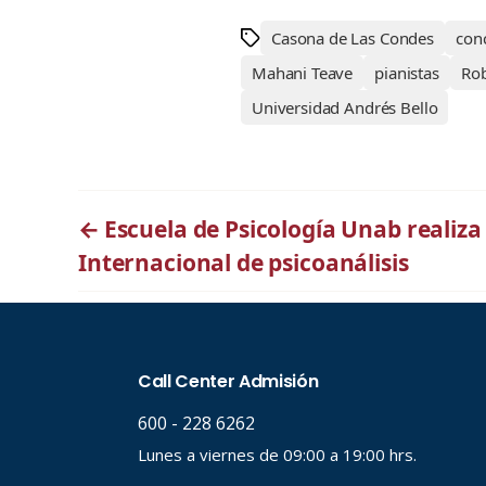
Casona de Las Condes
conc
Mahani Teave
pianistas
Rob
Universidad Andrés Bello
←
Escuela de Psicología Unab realiz
Internacional de psicoanálisis