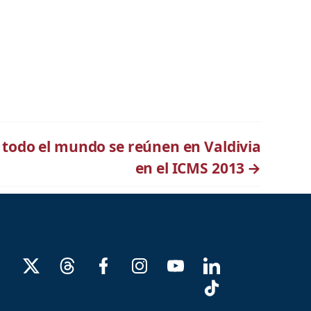
e todo el mundo se reúnen en Valdivia
en el ICMS 2013
→