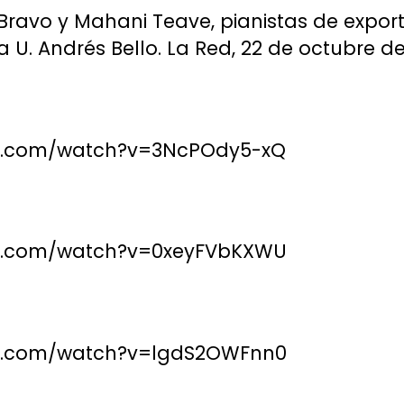
 Bravo y Mahani Teave, pianistas de expor
 U. Andrés Bello. La Red, 22 de octubre de
be.com/watch?v=3NcPOdy5-xQ
be.com/watch?v=0xeyFVbKXWU
be.com/watch?v=lgdS2OWFnn0