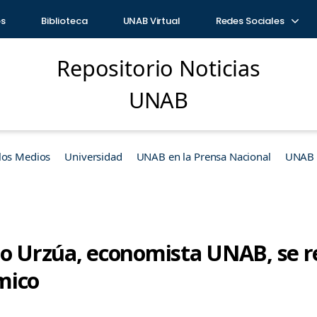
os
Biblioteca
UNAB Virtual
Redes Sociales
Repositorio Noticias
UNAB
los Medios
Universidad
UNAB en la Prensa Nacional
UNAB e
ro Urzúa, economista UNAB, se re
mico