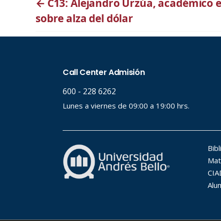
←
C13: Alejandro Urzúa, académico
sobre alza del dólar