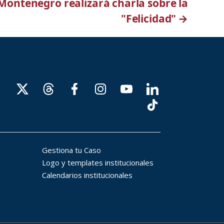
Montenegro realizará charla sobre la
"Felicidad"
→