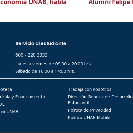
 economía UNAB, habla
Alumni Felipe 