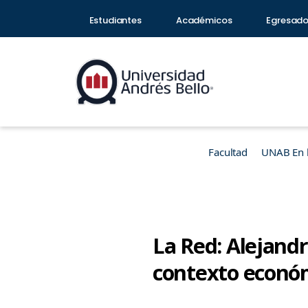
Estudiantes
Académicos
Egresad
Facultad
UNAB En 
La Red: Alejand
contexto econó