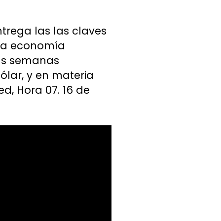
trega las las claves
 la economía
imas semanas
dólar, y en materia
ed, Hora 07. 16 de