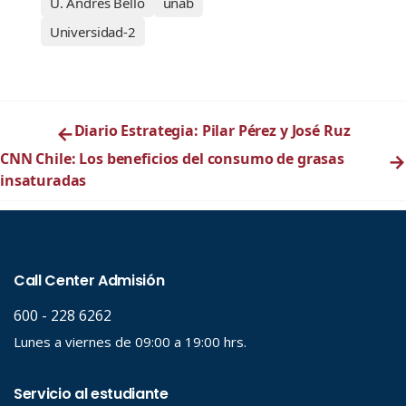
U. Andrés Bello
unab
Universidad-2
←
Diario Estrategia: Pilar Pérez y José Ruz
CNN Chile: Los beneficios del consumo de grasas
→
insaturadas