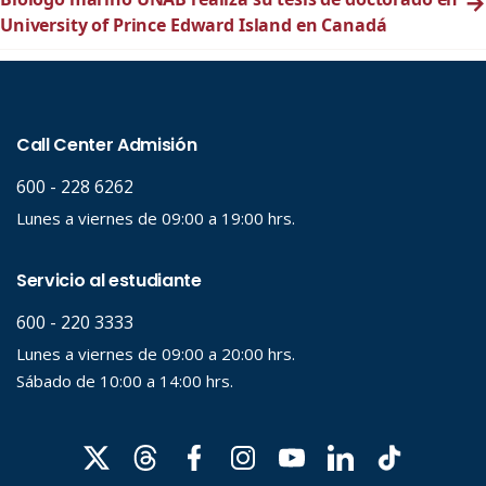
→
University of Prince Edward Island en Canadá