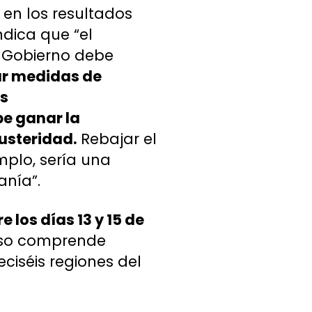
 en los resultados
ndica que “el
l Gobierno debe
rar medidas de
as
be ganar la
usteridad.
Rebajar el
mplo, sería una
anía”.
e los días 13 y 15 de
erso comprende
ciséis regiones del