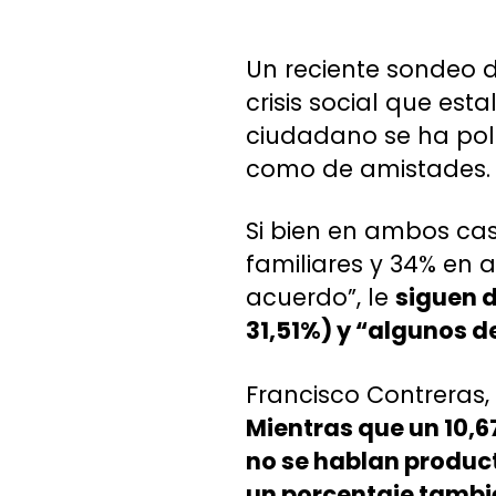
Un reciente sondeo d
crisis social que esta
ciudadano se ha polit
como de amistades.
Si bien en ambos cas
familiares y 34% en 
acuerdo”, le
siguen d
31,51%) y “algunos d
Francisco Contreras,
Mientras que un 10,
no se hablan producto
un porcentaje tambi