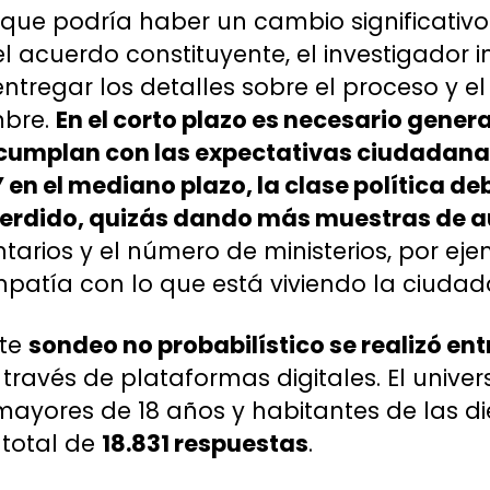
 que podría haber un cambio significativo
 acuerdo constituyente, el investigador i
ntregar los detalles sobre el proceso y e
mbre.
En el corto plazo es necesario gene
e cumplan con las expectativas ciudadan
en el mediano plazo, la clase política de
perdido, quizás dando más muestras de a
rios y el número de ministerios, por eje
atía con lo que está viviendo la ciudad
ste
sondeo no probabilístico se realizó entr
través de plataformas digitales. El univ
ayores de 18 años y habitantes de las die
 total de
18.831 respuestas
.