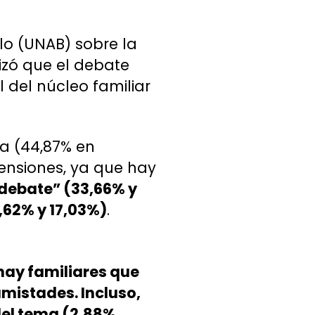
lo (UNAB) sobre la
ilizó que el debate
l del núcleo familiar
ía (44,87% en
ensiones, ya que hay
 debate” (33,66% y
,62% y 17,03%)
.
hay familiares que
amistades. Incluso,
del tema (2,88%