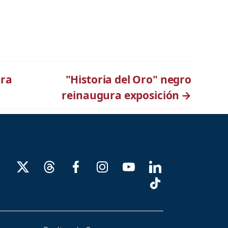
ara
"Historia del Oro" negro
reinaugura exposición
→