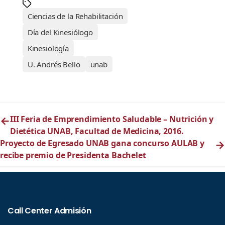
Ciencias de la Rehabilitación
Día del Kinesiólogo
Kinesiología
U. Andrés Bello
unab
←
III Feria de Emprendimiento Saludable – Nutrición y
Dietética UNAB, Facultad de Medicina, 2016.
Proyecto de Egresado UNAB gana concurso AULAB y
→
recibe premio de Presidenta Bachelet