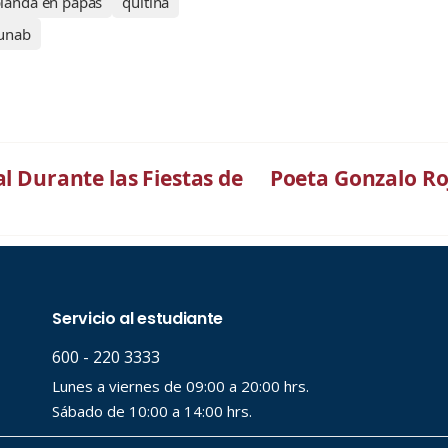
landa en papas
quitina
unab
al Durante las Fiestas de
Poeta Gonzalo Ro