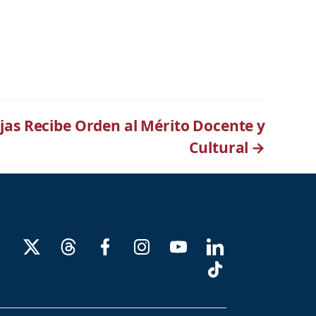
jas Recibe Orden al Mérito Docente y
Cultural
→