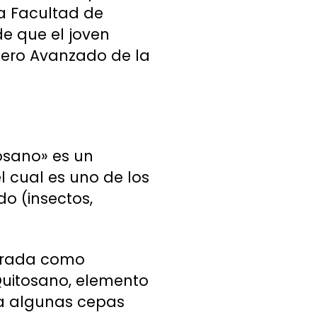
la Facultad de
de que el joven
ímero Avanzado de la
tosano» es un
l cual es uno de los
o (insectos,
erada como
 Quitosano, elemento
ra algunas cepas