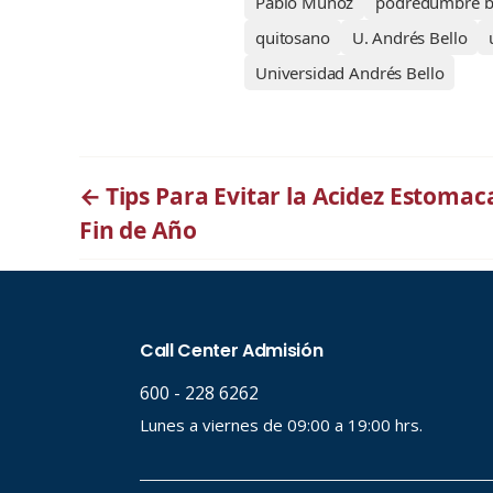
Pablo Muñoz
podredumbre b
quitosano
U. Andrés Bello
Universidad Andrés Bello
←
Tips Para Evitar la Acidez Estomac
Fin de Año