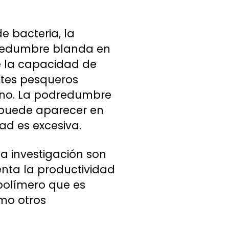
e bacteria, la
dredumbre blanda en
e la capacidad de
ntes pesqueros
ano. La podredumbre
 puede aparecer en
ad es excesiva.
la investigación son
nta la productividad
polímero que es
mo otros