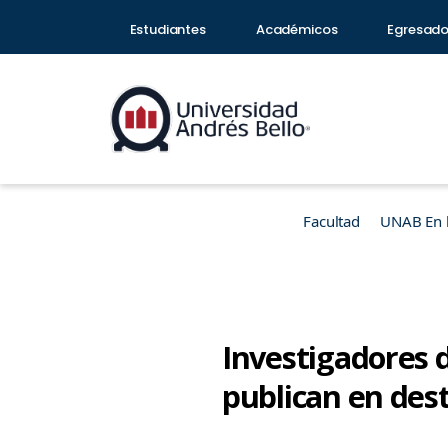
Estudiantes
Académicos
Egresad
Facultad
UNAB En 
Investigadores d
publican en des