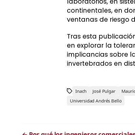
laboratorios, en si
continentales, en d
ventanas de riesgo d
Tras esta publicació
en explorar la toler
implicancias sobre l
invertebrados en dis
Inach
José Pulgar
Mauric
Universidad Andrés Bello
←
Por qué los ingenieros comerciale