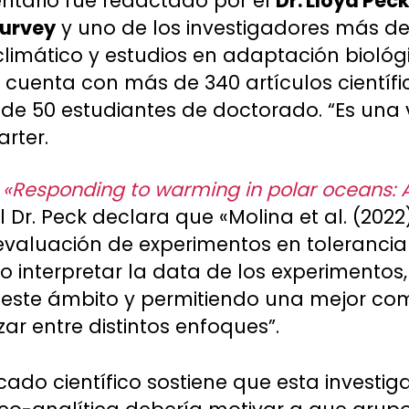
ntario fue redactado por el
Dr. Lloyd Pec
Survey
y uno de los investigadores más de
limático y estudios en adaptación bioló
ck cuenta con más de 340 artículos científ
de 50 estudiantes de doctorado. “Es una v
arter.
a
«Responding to warming in polar oceans:
l Dr. Peck declara que «Molina et al. (202
valuación de experimentos en tolerancia
 interpretar la data de los experimentos, 
n este ámbito y permitiendo una mejor co
ar entre distintos enfoques”.
ado científico sostiene que esta investig