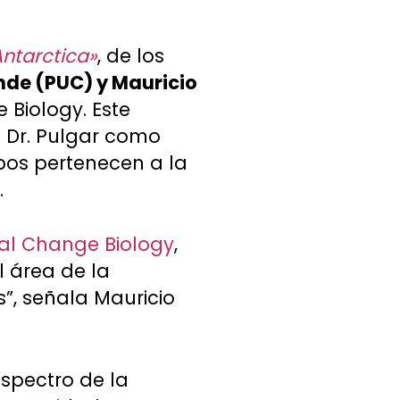
ntarctica»
, de los
nde (PUC) y Mauricio
 Biology. Este
l Dr. Pulgar como
mbos pertenecen a la
.
al Change Biology
,
l área de la
s”, señala Mauricio
espectro de la