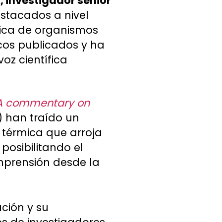
k, investigador senior
stacados a nivel
gica de organismos
icos publicados y ha
oz científica
 A commentary on
2) han traído un
 térmica que arroja
posibilitando el
mprensión desde la
ación y su