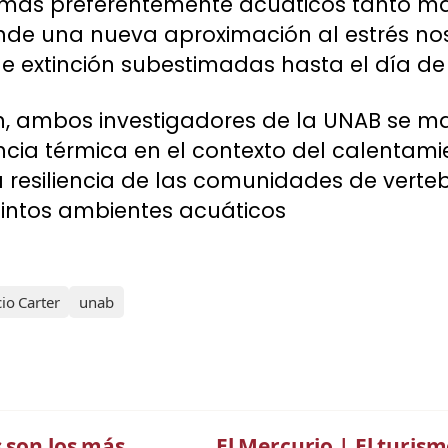
stemas preferentemente acuáticos tanto 
onde una nueva aproximación al estrés n
e extinción subestimadas hasta el día de 
n, ambos investigadores de la UNAB se m
ancia térmica en el contexto del calentami
a resiliencia de las comunidades de verte
tintos ambientes acuáticos
io Carter
unab
s son los más
El Mercurio | El turis