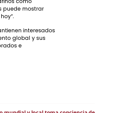
marinos como
os puede mostrar
hoy”.
antienen interesados
ento global y sus
brados e
mo mundial y local toma conciencia de