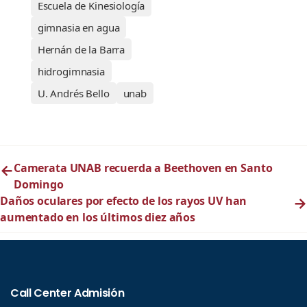
Escuela de Kinesiología
gimnasia en agua
Hernán de la Barra
hidrogimnasia
U. Andrés Bello
unab
←
Camerata UNAB recuerda a Beethoven en Santo
Domingo
Daños oculares por efecto de los rayos UV han
→
aumentado en los últimos diez años