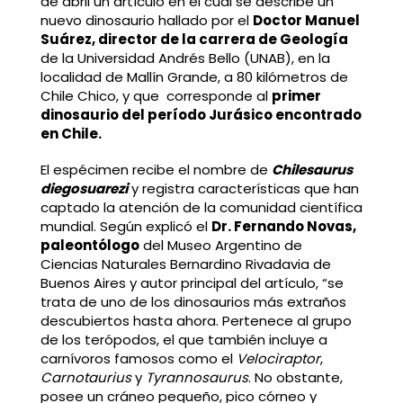
de abril un artículo en el cual se describe un
nuevo dinosaurio hallado por el
Doctor Manuel
Suárez, director de la carrera de Geología
de la Universidad Andrés Bello (UNAB), en la
localidad de Mallín Grande, a 80 kilómetros de
Chile Chico, y que corresponde al
primer
dinosaurio del período Jurásico encontrado
en Chile.
El espécimen recibe el nombre de
Chilesaurus
diegosuarezi
y registra características que han
captado la atención de la comunidad científica
mundial. Según explicó el
Dr. Fernando Novas,
paleontólogo
del Museo Argentino de
Ciencias Naturales Bernardino Rivadavia de
Buenos Aires y autor principal del artículo, “se
trata de uno de los dinosaurios más extraños
descubiertos hasta ahora. Pertenece al grupo
de los terópodos, el que también incluye a
carnívoros famosos como el
Velociraptor
,
Carnotaurius
y
Tyrannosaurus
. No obstante,
posee un cráneo pequeño, pico córneo y