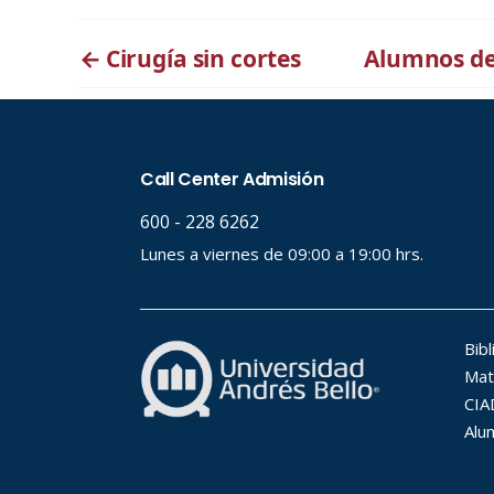
←
Cirugía sin cortes
Alumnos de 