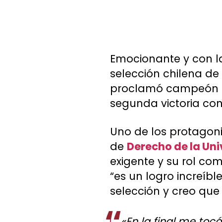
Emocionante y con la
selección chilena de 
proclamó campeón de
segunda victoria con
Uno de los protagoni
de
Derecho de la Uni
exigente y su rol co
“es un logro increí
selección y creo que
«En la final me toc