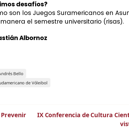
ximos desafíos?
imo son los Juegos Suramericanos en Asun
manera el semestre universitario (risas).
astián Albornoz
Andrés Bello
udamericano de Vóleibol
: Prevenir
IX Conferencia de Cultura Cien
vis