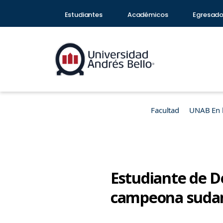
Estudiantes
Académicos
Egresad
Facultad
UNAB En 
Estudiante de D
campeona sudame