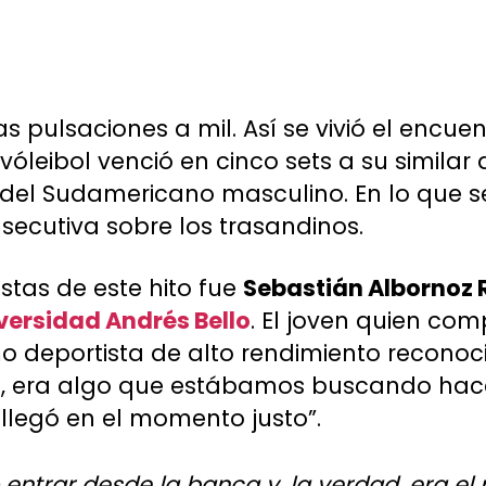
s pulsaciones a mil. Así se vivió el encue
vóleibol venció en cinco sets a su similar 
l Sudamericano masculino. En lo que se
secutiva sobre los trasandinos.
stas de este hito fue
Sebastián Albornoz 
versidad Andrés Bello
. El joven quien com
mo deportista de alto rendimiento recono
ble, era algo que estábamos buscando h
 llegó en el momento justo”.
ó entrar desde la banca y, la verdad, era e