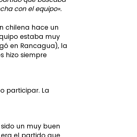
ha con el equipo».
ón chilena hace un
 equipo estaba muy
ugó en Rancagua), la
s hizo siempre
 participar. La
e sido un muy buen
 era el partido que