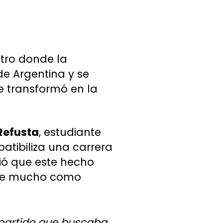
ntro donde la
de Argentina y se
 transformó en la
Refusta
, estudiante
patibiliza una carrera
ció que este hecho
ace mucho como
l partido que buscaba