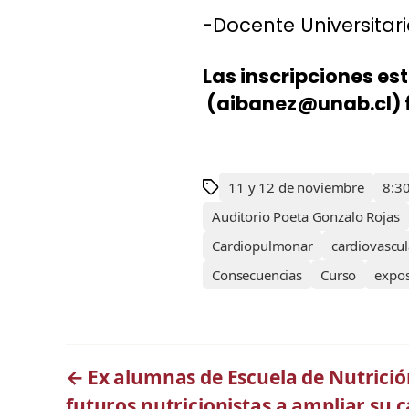
-Docente Universitar
Las inscripciones est
(aibanez@unab.cl) fo
11 y 12 de noviembre
8:30
Auditorio Poeta Gonzalo Rojas
Cardiopulmonar
cardiovascul
Consecuencias
Curso
expos
←
Ex alumnas de Escuela de Nutrici
futuros nutricionistas a ampliar su 