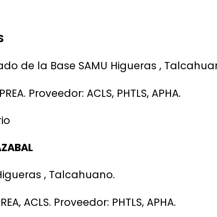
S
do de la Base SAMU Higueras , Talcahua
APREA. Proveedor: ACLS, PHTLS, APHA.
io
ÁZABAL
gueras , Talcahuano.
PREA, ACLS. Proveedor: PHTLS, APHA.