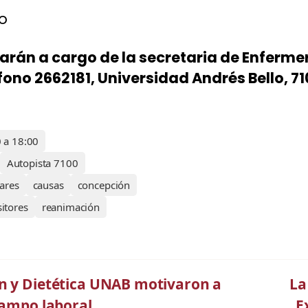
io
arán a cargo de la secretaria de Enfermer
no 2662181, Universidad Andrés Bello, 7
 a 18:00
Autopista 7100
ares
causas
concepción
itores
reanimación
ón y Dietética UNAB motivaron a
La
campo laboral
E