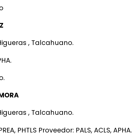
io
Z
gueras , Talcahuano.
PHA.
o.
 MORA
gueras , Talcahuano.
PREA, PHTLS Proveedor: PALS, ACLS, APHA.