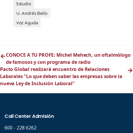
Estudio
U. Andrés Bello
Voz Aguda
←
CONOCE A TU PROFE: Michel Mehech, un oftalmólogo
de famosos y con programa de radio
Pacto Global realizará encuentro de Relaciones
→
Laborales "Lo que deben saber las empresas sobre la
nueva Ley de Inclusión Laboral"