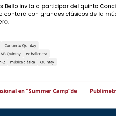
 Bello invita a participar del quinto Con
o contará con grandes clásicos de la músi
ero.
Concierto Quintay
NAB Quintay
ex ballenera
n-2
música clásica
Quintay
fesional en "Summer Camp"de
Publimetr