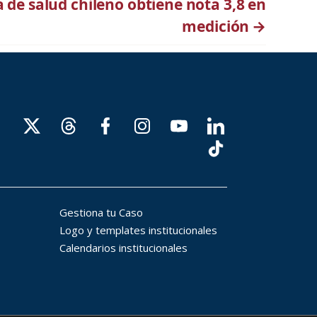
 de salud chileno obtiene nota 3,8 en
medición
→