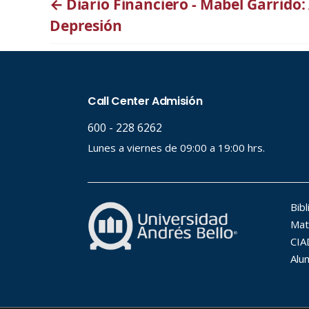
←
Diario Financiero - Mabel Garrido
Depresión