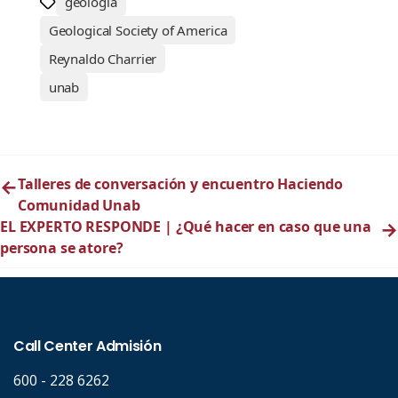
geología
Geological Society of America
Reynaldo Charrier
unab
←
Talleres de conversación y encuentro Haciendo
Comunidad Unab
EL EXPERTO RESPONDE | ¿Qué hacer en caso que una
→
persona se atore?