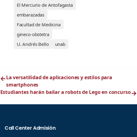
El Mercurio de Antofagasta
embarazadas
Facultad de Medicina
gineco-obstetra
U. Andrés Bello
unab
←
La versatilidad de aplicaciones y estilos para
smartphones
Estudiantes harán bailar a robots de Lego en concurso
→