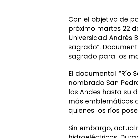
Con el objetivo de p
próximo martes 22 de
Universidad Andrés Be
sagrado”. Documenta
sagrado para los m
El documental “Río S
nombrado San Pedro p
los Andes hasta su d
más emblemáticos de 
quienes los ríos pos
Sin embargo, actual
hidroeléctricos. Dur