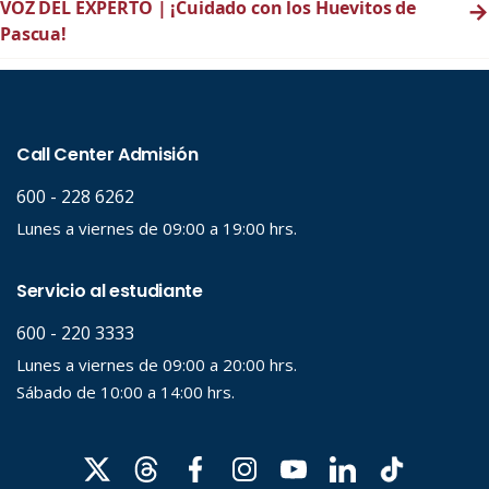
VOZ DEL EXPERTO | ¡Cuidado con los Huevitos de
→
Pascua!