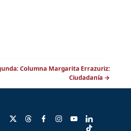
gunda: Columna Margarita Errazuriz:
Ciudadanía
→