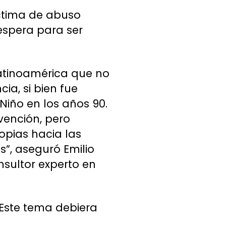
íctima de abuso
 espera para ser
Latinoamérica que no
ia, si bien fue
Niño en los años 90.
vención, pero
opias hacia las
”, aseguró Emilio
nsultor experto en
“Este tema debiera