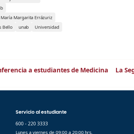
ab
María Margarita Errázuriz
s Bello
unab
Universidad
nferencia a estudiantes de Medicina
La Se