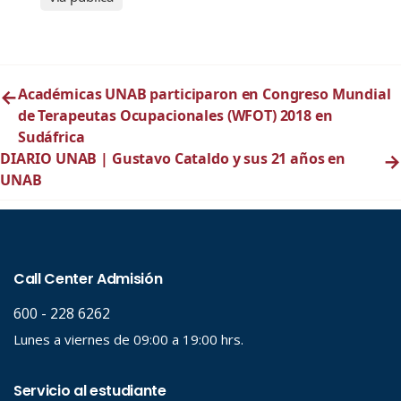
←
Académicas UNAB participaron en Congreso Mundial
de Terapeutas Ocupacionales (WFOT) 2018 en
Sudáfrica
DIARIO UNAB | Gustavo Cataldo y sus 21 años en
→
UNAB