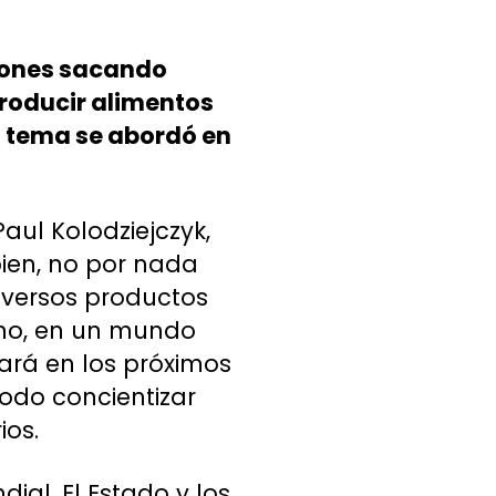
ciones sacando
roducir alimentos
l tema se
abordó en
Paul Kolodziejczyk,
bien, no por nada
iversos productos
cho, en un mundo
ará en los próximos
todo concientizar
ios.
al. El Estado y los