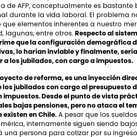
ema de AFP, conceptualmente es bastante 
nal durante la vida laboral. El problema n
o que elementos inherentes a nuestro mer
, lagunas, entre otros.
Respecto al sistem
ime que la configuración demográfica de
as, lo harían inviable y finalmente, sería
r a los jubilados, con cargo a impuestos.
proyecto de reforma, es una inyección dir
los jubilados con cargo al presupuesto de
 impuestos. Desde el punto de vista práct
les bajas pensiones, pero no ataca el te
 existen en Chile.
A pesar que los sueldos 
mérica, internamente siguen siendo bajos
á una persona para cotizar por su ingreso 