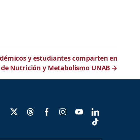
démicos y estudiantes comparten en
 de Nutrición y Metabolismo UNAB
→