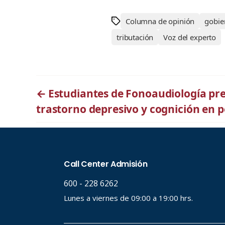
Columna de opinión
gobie
tributación
Voz del experto
←
Estudiantes de Fonoaudiología pr
trastorno depresivo y cognición en