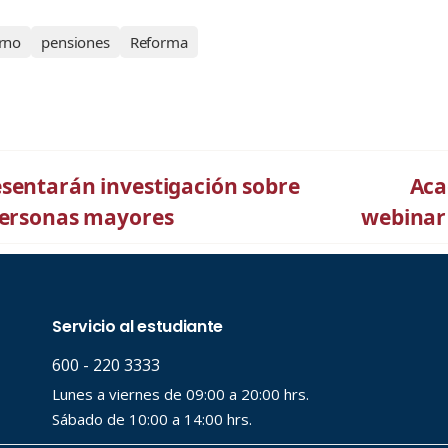
rno
pensiones
Reforma
esentarán investigación sobre
Aca
 personas mayores
webinar