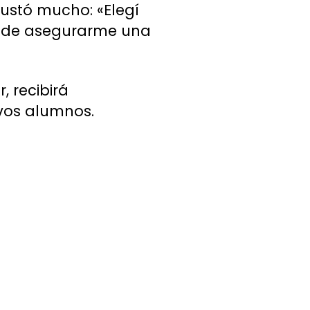
gustó mucho: «Elegí
puede asegurarme una
, recibirá
evos alumnos.