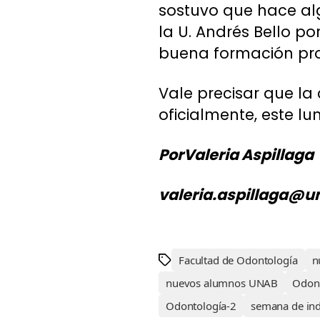
sostuvo que hace alg
la U. Andrés Bello p
buena formación prof
Vale precisar que la 
oficialmente, este l
PorValeria Aspillaga
valeria.aspillaga@u
Facultad de Odontología
n
nuevos alumnos UNAB
Odont
Odontología-2
semana de in