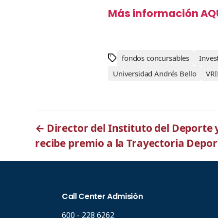
Más información AQ
fondos concursables
Inves
Universidad Andrés Bello
VR
←
Director del Instituto del Deporte
recibe premio a la Trayectoria Depo