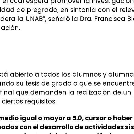
o el cual espera promover la investigació
nidad de pregrado, en sintonía con el rel
idera la UNAB”, señaló la Dra. Francisca B
gación.
está abierto a todos los alumnos y alumn
zando su tesis de grado o que se encuent
 final que demanden la realización de un
ciertos requisitos.
medio igual o mayor a 5.0, cursar o habe
adas con el desarrollo de actividades si