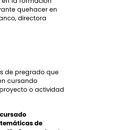
n en la formación
evante quehacer en
lanco, directora
as de pregrado que
ren cursando
 proyecto o actividad
r cursado
stemáticas de