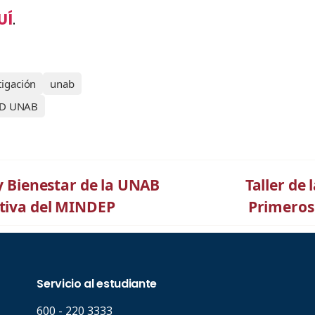
UÍ
.
tigación
unab
ID UNAB
 y Bienestar de la UNAB
Taller de
rtiva del MINDEP
Primeros 