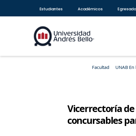
Estudiantes
Académicos
Egresad
Facultad
UNAB En 
Vicerrectoría d
concursables pa