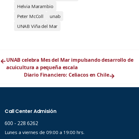
Helvia Marambio
Peter McColl
unab
UNAB Viña del Mar
←
UNAB celebra Mes del Mar impulsando desarrollo de
acuicultura a pequeña escala
Diario Financiero: Celiacos en Chile
→