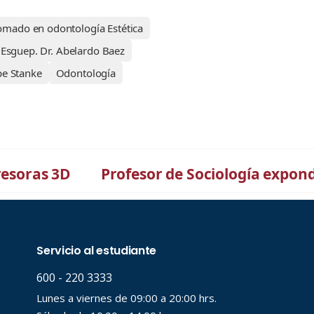
omado en odontología Estética
 Esguep. Dr. Abelardo Baez
pe Stanke
Odontología
resoras 3D
Profesor de Sociología expond