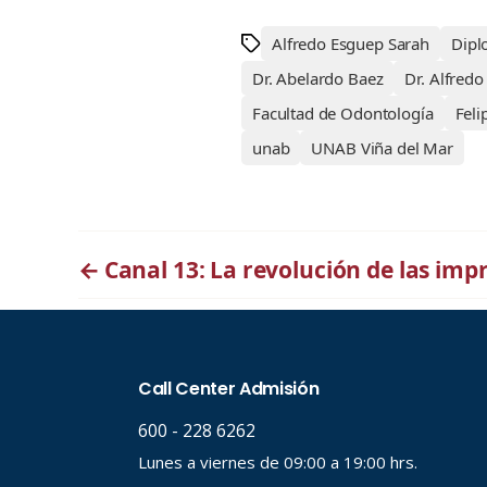
Alfredo Esguep Sarah
Dipl
Dr. Abelardo Baez
Dr. Alfredo
Facultad de Odontología
Feli
unab
UNAB Viña del Mar
←
Canal 13: La revolución de las imp