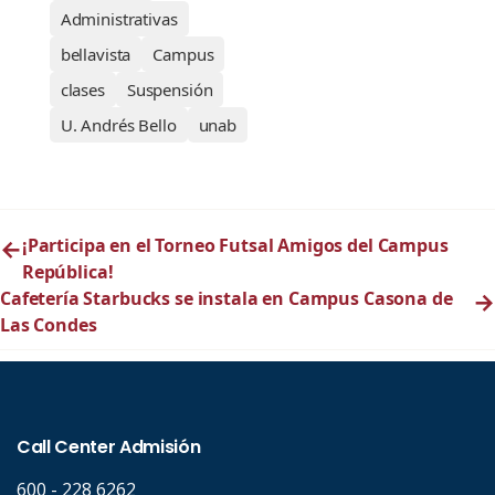
Administrativas
bellavista
Campus
clases
Suspensión
U. Andrés Bello
unab
←
¡Participa en el Torneo Futsal Amigos del Campus
República!
Cafetería Starbucks se instala en Campus Casona de
→
Las Condes