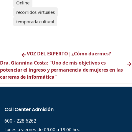
Online
recorridos virtuales
temporada cultural
←
VOZ DEL EXPERTO| ¿Cómo duermes?
Dra. Giannina Costa: "Uno de mis objetivos es
→
potenciar el ingreso y permanencia de mujeres en las
carreras de informática"