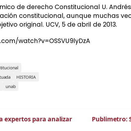
ico de derecho Constitucional U. Andrés 
usación constitucional, aunque muchas ve
tivo original. UCV, 5 de abril de 2013.
e.com/watch?v=OSSVU9lyDzA
itucional
tuada
HISTORIA
unab
 a expertos para analizar
Publimetro: S