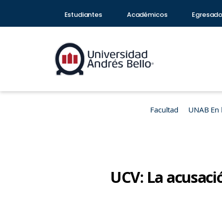
Estudiantes
Académicos
Egresad
Facultad
UNAB En 
UCV: La acusaci