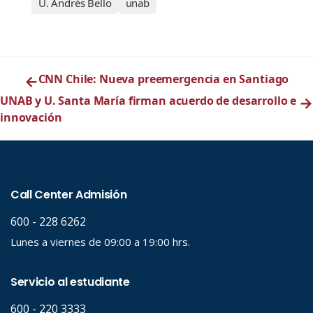
U. Andrés Bello
unab
←
CNN Chile: Nueva preemergencia en Santiago
UNAB y U. Santa María firman acuerdo de desarrollo e
→
innovación