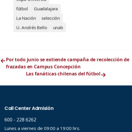
fútbol
Guadalajara
La Nación
selección
U. Andrés Bello
unab
←
Por todo junio se extiende campaña de recolección de
frazadas en Campus Concepción
Las fanáticas chilenas del fútbol
→