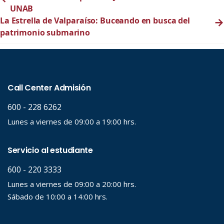
UNAB
La Estrella de Valparaíso: Buceando en busca del
→
patrimonio submarino