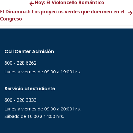
←
Hoy: El Violoncello Romántico
El Dínamo.cl: Los proyectos verdes que duermen en el
→
Congreso