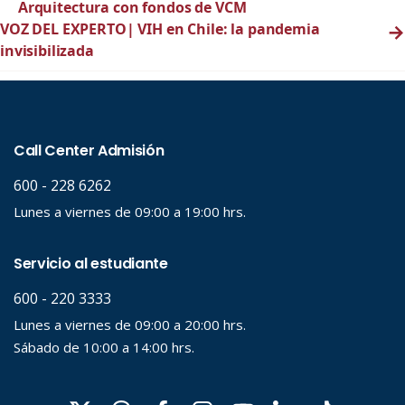
Arquitectura con fondos de VCM
VOZ DEL EXPERTO| VIH en Chile: la pandemia
→
invisibilizada