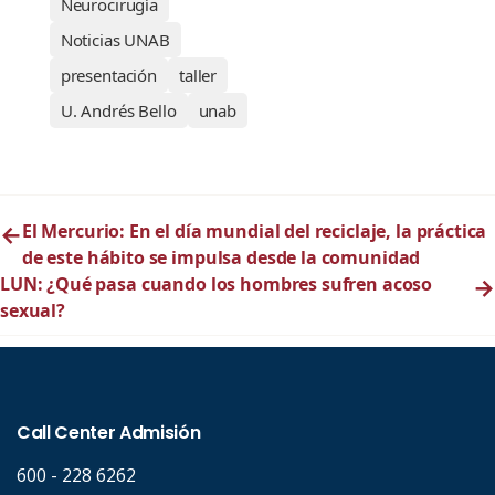
Neurocirugía
Noticias UNAB
presentación
taller
U. Andrés Bello
unab
←
El Mercurio: En el día mundial del reciclaje, la práctica
de este hábito se impulsa desde la comunidad
LUN: ¿Qué pasa cuando los hombres sufren acoso
→
sexual?