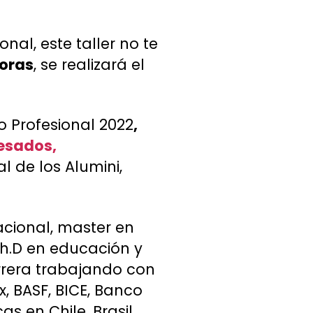
nal, este taller no te
horas
, se realizará el
o Profesional 2022
,
resados,
l de los Alumini,
acional, master en
Ph.D en educación y
rera trabajando con
x, BASF, BICE, Banco
s en Chile, Brasil,