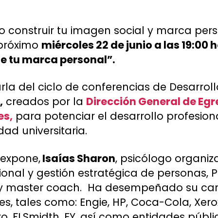
 construir tu imagen social y marca perso
 próximo
miércoles 22 de junio a las 19:00 
de tu marca personal”.
rla del ciclo de conferencias de Desarroll
,
creados por la
Dirección General de Eg
es,
para potenciar el desarrollo profesiona
d universitaria.
 expone,
Isaías Sharon
, psicólogo organiz
ional y gestión estratégica de personas, 
 y master coach. Ha desempeñado su car
s, tales como: Engie, HP, Coca-Cola, Xero
, FLSmidth, EY, así como entidades pública