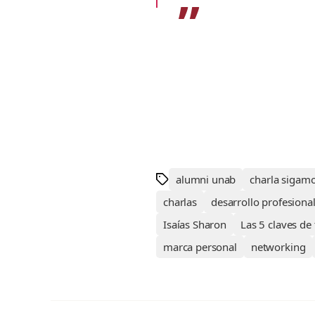
alumni unab
charla sigam
charlas
desarrollo profesiona
Isaías Sharon
Las 5 claves de
marca personal
networking