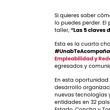
Si quieres saber cómo
lo puedes perder. El
taller,
“Las 5 claves 
Esta es la cuarta cha
#UnabTeAcompaña
Empleabilidad y Red
egresados y comunida
En esta oportunidad
desarrollo organizac
nuevas tecnologías
entidades en 32 paíse
Estado, Concha y Toro