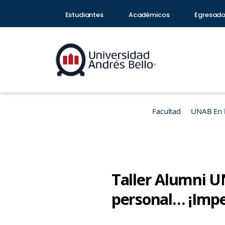
Estudiantes
Académicos
Egresad
Facultad
UNAB En 
Taller Alumni U
personal… ¡Impe