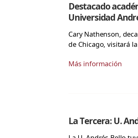
Destacado académi
Universidad André
Cary Nathenson, deca
de Chicago, visitará l
Más información
La Tercera: U. An
La U. Andrés Bello tuv