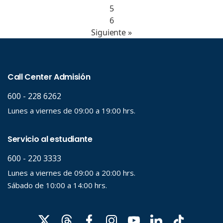
5
6
Siguiente »