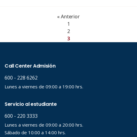
« Anterior
1
2
3