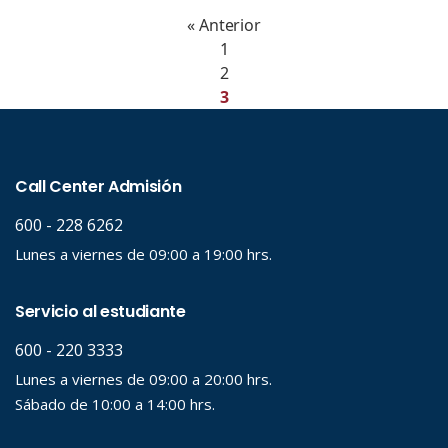
« Anterior
1
2
3