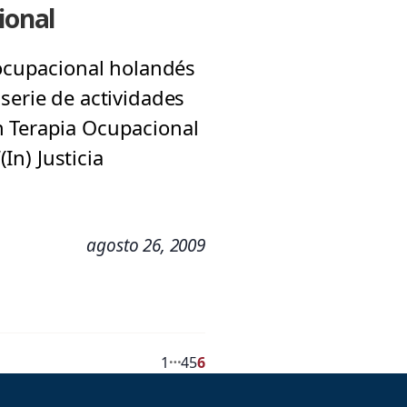
ional
 ocupacional holandés
serie de actividades
n Terapia Ocupacional
In) Justicia
agosto 26, 2009
…
1
4
5
6