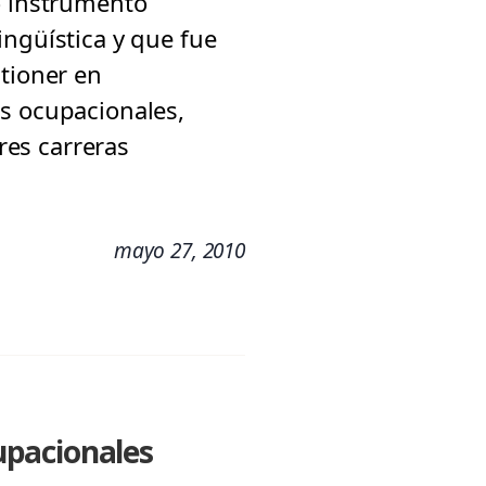
o instrumento
ingüística y que fue
itioner en
as ocupacionales,
tres carreras
mayo 27, 2010
upacionales