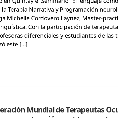
ló en Quintay el Seminario “El lenguaje com
 la Terapia Narrativa y Programación neurol
oga Michelle Cordovero Laynez, Master-pract
güística. Con la participación de terapeut
rofesoras diferenciales y estudiantes de las 
zó este […]
deración Mundial de Terapeutas Oc