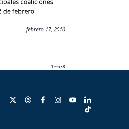
ipales coaliciones
2 de febrero
febrero 17, 2010
…
1
6
7
8