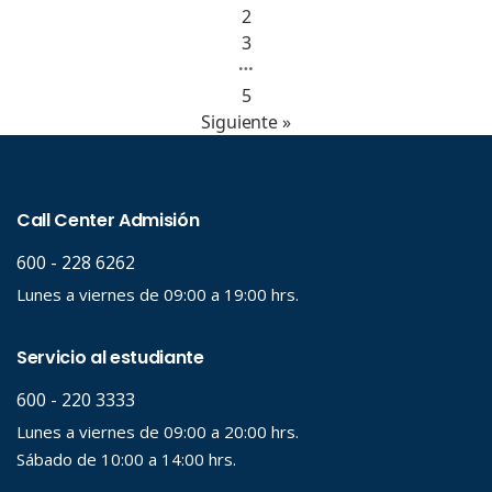
2
3
…
5
Siguiente »