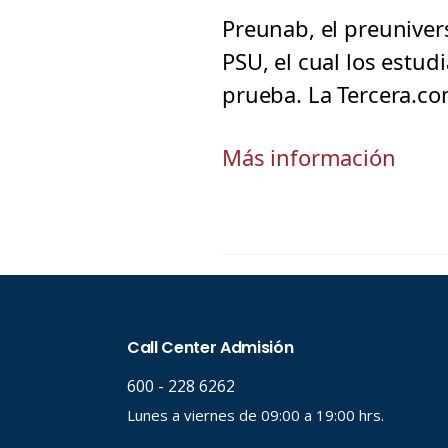
Preunab, el preunivers
PSU, el cual los estud
prueba. La Tercera.com
Más información